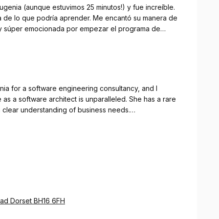
ugenia (aunque estuvimos 25 minutos!) y fue increíble.
a de lo que podría aprender. Me encantó su manera de
toy súper emocionada por empezar el programa de
 voy a aprender bastante.
nia for a software engineering consultancy, and I
as a software architect is unparalleled. She has a rare
a clear understanding of business needs.
htful guidance that helped streamline our project
obust and scalable. Her recommendations were always
d to ensure we were comfortable with the next steps.
laborative; she listens carefully, communicates complex
atic solutions to challenges. Thanks to her, we feel
ftware development.
oad Dorset BH16 6FH
to anyone in need of a true expert in software