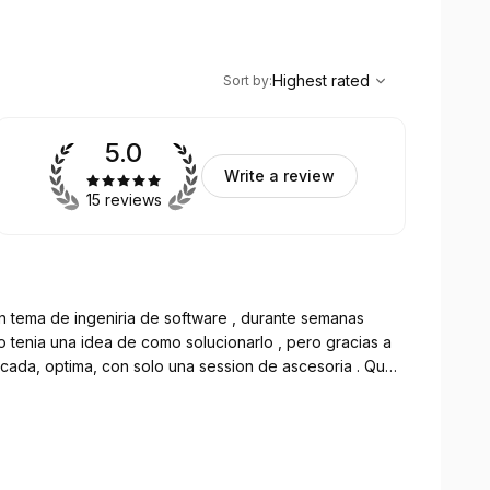
,
Highest rated
Sort
Highest rated
Sort by
:
5.0
Write a review
15 reviews
n tema de ingeniria de software , durante semanas
una idea de como solucionarlo , pero gracias a
cada, optima, con solo una session de ascesoria . Que
gran capacidad tiene Eugenia para Analizar . Espero pronto tener mas sessiones