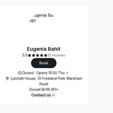
Eugenia Bahit
5.0
15 reviews
Book
Opening hours
Closed
·
Opens
15:00
Thu
Lytchett House, 13 Freeland Park Wareham
Road
Dorset BH16 6FH
Contact us