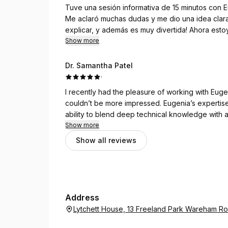
Tuve una sesión informativa de 15 minutos con E
Me aclaró muchas dudas y me dio una idea clar
explicar, y además es muy divertida! Ahora es
mentoría con ella. Sabe muchísimo y siento que
Show more
Dr. Samantha Patel
·
I recently had the pleasure of working with Euge
couldn’t be more impressed. Eugenia’s expertise 
ability to blend deep technical knowledge with 
Show more
Throughout our sessions, Eugenia provided insig
Show all reviews
architecture, ensuring our solution was both r
well thought out, and she went above and beyon
Eugenia’s consultative approach is genuinely col
ideas in an accessible way, and helps find pragm
Address
much more confident in the direction of our so
Lytchett House, 13 Freeland Park Wareham R
I wholeheartedly recommend Eugenia’s services 